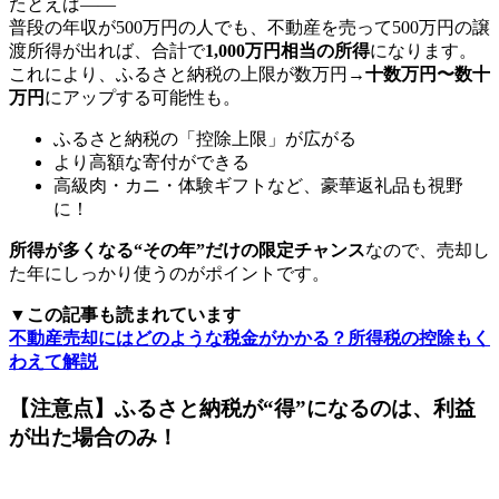
たとえば――
普段の年収が500万円の人でも、不動産を売って500万円の譲
渡所得が出れば、合計で
1,000万円相当の所得
になります。
これにより、ふるさと納税の上限が数万円→
十数万円〜数十
万円
にアップする可能性も。
ふるさと納税の「控除上限」が広がる
より高額な寄付ができる
高級肉・カニ・体験ギフトなど、豪華返礼品も視野
に！
所得が多くなる“その年”だけの限定チャンス
なので、売却し
た年にしっかり使うのがポイントです。
▼この記事も読まれています
不動産売却にはどのような税金がかかる？所得税の控除もく
わえて解説
【注意点】ふるさと納税が“得”になるのは、利益
が出た場合のみ！