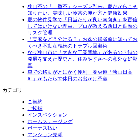
狭山茶の「二番茶」シーズン到来。夏だからこそ
知りたい、美味しい冷茶の淹れ方と健康効果
夏の物件見学で「日当たりが良い南向き」を盲信
してはいけない理由。プロが教える西日と遮熱の
リスク管理
「実家をどう分ける？」お盆の帰省前に知ってお
くべき不動産相続のトラブル回避術
なぜ狭山市に「大きな工業団地」があるの？街の
発展を支えた歴史と、住みやすさへの意外な好影
響
車での移動がとにかく便利！圏央道「狭山日高
IC」がもたらす休日のお出かけ革命
カテゴリー
ご契約
ご挨拶
インスペクション
ホームステージング
ボーナス払い
マンション売却