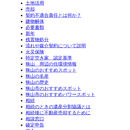
土地活用
売却
契約不適合責任とは何か？
建物解体
必要書類
新年
残置物処分
流れや媒介契約について説明
火災保険
特定空き家 認定基準
狭山 周辺の住環境情報
狭山のおすすめスポット
狭山の名産
狭山の歴史
狭山市のおすすめスポット
狭山市のおすすめパワースポット
相続
相続のときの遺産分割協議とは
相続後に不動産売却するために
相談窓口
確定申告