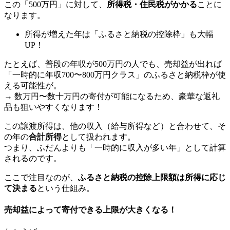
この「500万円」に対して、
所得税・住民税がかかる
ことに
なります。
所得が増えた年は「ふるさと納税の控除枠」も大幅
UP！
たとえば、普段の年収が500万円の人でも、売却益が出れば
「一時的に年収700〜800万円クラス」のふるさと納税枠が使
える可能性が。
→ 数万円〜数十万円の寄付が可能になるため、豪華な返礼
品も狙いやすくなります！
この譲渡所得は、他の収入（給与所得など）と合わせて、そ
の年の
合計所得
として扱われます。
つまり、ふだんよりも「一時的に収入が多い年」として計算
されるのです。
ここで注目なのが、
ふるさと納税の控除上限額は所得に応じ
て決まる
という仕組み。
売却益によって寄付できる上限が大きくなる！