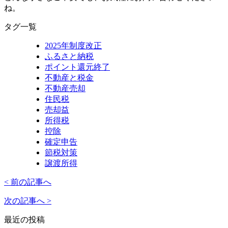
ね。
タグ一覧
2025年制度改正
ふるさと納税
ポイント還元終了
不動産と税金
不動産売却
住民税
売却益
所得税
控除
確定申告
節税対策
譲渡所得
< 前の記事へ
次の記事へ >
最近の投稿