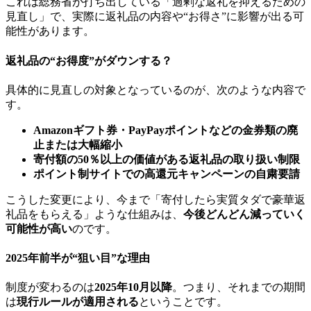
これは総務省が打ち出している「過剰な返礼を抑えるための
見直し」で、実際に返礼品の内容や“お得さ”に影響が出る可
能性があります。
返礼品の“お得度”がダウンする？
具体的に見直しの対象となっているのが、次のような内容で
す。
Amazonギフト券・PayPayポイントなどの金券類の廃
止または大幅縮小
寄付額の50％以上の価値がある返礼品の取り扱い制限
ポイント制サイトでの高還元キャンペーンの自粛要請
こうした変更により、今まで「寄付したら実質タダで豪華返
礼品をもらえる」ような仕組みは、
今後どんどん減っていく
可能性が高い
のです。
2025年前半が“狙い目”な理由
制度が変わるのは
2025年10月以降
。つまり、それまでの期間
は
現行ルールが適用される
ということです。