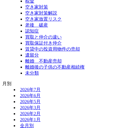
税金
空き家対策
空き家対策解説
空き家放置リスク
老後 破産
認知症
買取と仲介の違い
買取保証付き仲介
賃貸中の投資用物件の売却
遺留分
離婚 不動産売却
離婚後の子供の不動産相続権
未分類
月別
2026年7月
2026年6月
2026年5月
2026年3月
2026年2月
2026年1月
全月別