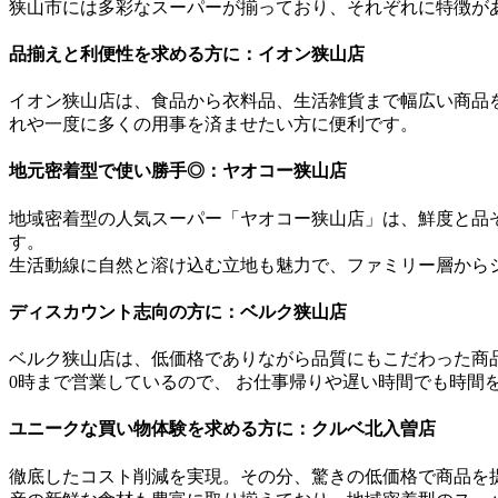
狭山市には多彩なスーパーが揃っており、それぞれに特徴が
品揃えと利便性を求める方に：イオン狭山店
イオン狭山店は、食品から衣料品、生活雑貨まで幅広い商品
れや一度に多くの用事を済ませたい方に便利です。
地元密着型で使い勝手◎：ヤオコー狭山店
地域密着型の人気スーパー「ヤオコー狭山店」は、鮮度と品
す。
生活動線に自然と溶け込む立地も魅力で、ファミリー層から
ディスカウント志向の方に：ベルク狭山店
ベルク狭山店は、低価格でありながら品質にもこだわった商
0時まで営業しているので、 お仕事帰りや遅い時間でも時間
ユニークな買い物体験を求める方に：クルベ北入曽店
徹底したコスト削減を実現。その分、驚きの低価格で商品を