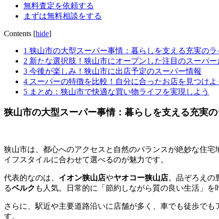
無料査定を依頼する
まずは無料相談をする
Contents
[
hide
]
1
狭山市の大型スーパー事情：暮らしを支える充実のラ
2
新たな選択肢！狭山市にオープンした注目のスーパー
3
今後が楽しみ！狭山市に出店予定のスーパー情報
4
スーパーの特徴を比較！自分に合ったお店を見つけよ
5
まとめ：狭山市で快適な買い物ライフを実現しよう
狭山市の大型スーパー事情：暮らしを支える充実の
狭山市は、都心へのアクセスと自然のバランスが絶妙な住宅
イフスタイルに合わせて選べるのが魅力です。
代表的なのは、
イオン狭山店
や
ヤオコー狭山店
。品ぞろえの
る
ベルク
も人気。日常的に「節約しながら質の良い生活」を
さらに、駅近や主要道路沿いに店舗が多く、車でも徒歩でも
す。