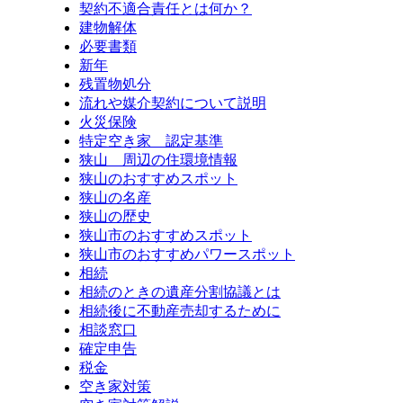
契約不適合責任とは何か？
建物解体
必要書類
新年
残置物処分
流れや媒介契約について説明
火災保険
特定空き家 認定基準
狭山 周辺の住環境情報
狭山のおすすめスポット
狭山の名産
狭山の歴史
狭山市のおすすめスポット
狭山市のおすすめパワースポット
相続
相続のときの遺産分割協議とは
相続後に不動産売却するために
相談窓口
確定申告
税金
空き家対策