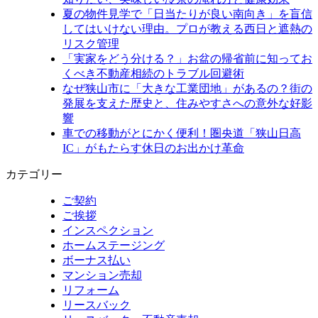
夏の物件見学で「日当たりが良い南向き」を盲信
してはいけない理由。プロが教える西日と遮熱の
リスク管理
「実家をどう分ける？」お盆の帰省前に知ってお
くべき不動産相続のトラブル回避術
なぜ狭山市に「大きな工業団地」があるの？街の
発展を支えた歴史と、住みやすさへの意外な好影
響
車での移動がとにかく便利！圏央道「狭山日高
IC」がもたらす休日のお出かけ革命
カテゴリー
ご契約
ご挨拶
インスペクション
ホームステージング
ボーナス払い
マンション売却
リフォーム
リースバック