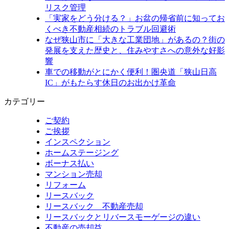
リスク管理
「実家をどう分ける？」お盆の帰省前に知ってお
くべき不動産相続のトラブル回避術
なぜ狭山市に「大きな工業団地」があるの？街の
発展を支えた歴史と、住みやすさへの意外な好影
響
車での移動がとにかく便利！圏央道「狭山日高
IC」がもたらす休日のお出かけ革命
カテゴリー
ご契約
ご挨拶
インスペクション
ホームステージング
ボーナス払い
マンション売却
リフォーム
リースバック
リースバック 不動産売却
リースバックとリバースモーゲージの違い
不動産の売却益