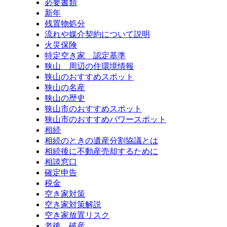
必要書類
新年
残置物処分
流れや媒介契約について説明
火災保険
特定空き家 認定基準
狭山 周辺の住環境情報
狭山のおすすめスポット
狭山の名産
狭山の歴史
狭山市のおすすめスポット
狭山市のおすすめパワースポット
相続
相続のときの遺産分割協議とは
相続後に不動産売却するために
相談窓口
確定申告
税金
空き家対策
空き家対策解説
空き家放置リスク
老後 破産