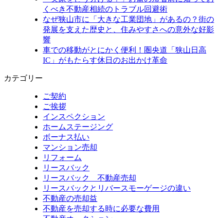
くべき不動産相続のトラブル回避術
なぜ狭山市に「大きな工業団地」があるの？街の
発展を支えた歴史と、住みやすさへの意外な好影
響
車での移動がとにかく便利！圏央道「狭山日高
IC」がもたらす休日のお出かけ革命
カテゴリー
ご契約
ご挨拶
インスペクション
ホームステージング
ボーナス払い
マンション売却
リフォーム
リースバック
リースバック 不動産売却
リースバックとリバースモーゲージの違い
不動産の売却益
不動産を売却する時に必要な費用