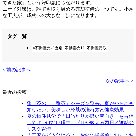
てきた家」という好印象につながります。
ニオイ対策は、誰でも取り組める売却準備の一つです。小さ
な工夫が、成功への大きな一歩になります。
タグ一覧
#不動産売却査定
不動産売却
不動産買取
< 前の記事へ
次の記事へ >
最近の投稿
狭山茶の「二番茶」シーズン到来。夏だからこそ
知りたい、美味しい冷茶の淹れ方と健康効果
夏の物件見学で「日当たりが良い南向き」を盲信
してはいけない理由。プロが教える西日と遮熱の
リスク管理
「実家をどう分ける？」お盆の帰省前に知ってお