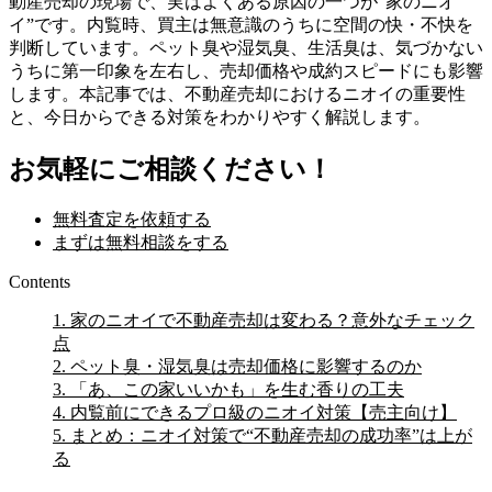
動産売却の現場で、実はよくある原因の一つが“家のニオ
イ”です。内覧時、買主は無意識のうちに空間の快・不快を
判断しています。ペット臭や湿気臭、生活臭は、気づかない
うちに第一印象を左右し、売却価格や成約スピードにも影響
します。本記事では、不動産売却におけるニオイの重要性
と、今日からできる対策をわかりやすく解説します。
お気軽にご相談ください！
無料査定を依頼する
まずは無料相談をする
Contents
1.
家のニオイで不動産売却は変わる？意外なチェック
点
2.
ペット臭・湿気臭は売却価格に影響するのか
3.
「あ、この家いいかも」を生む香りの工夫
4.
内覧前にできるプロ級のニオイ対策【売主向け】
5.
まとめ：ニオイ対策で“不動産売却の成功率”は上が
る