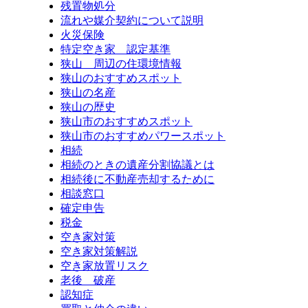
残置物処分
流れや媒介契約について説明
火災保険
特定空き家 認定基準
狭山 周辺の住環境情報
狭山のおすすめスポット
狭山の名産
狭山の歴史
狭山市のおすすめスポット
狭山市のおすすめパワースポット
相続
相続のときの遺産分割協議とは
相続後に不動産売却するために
相談窓口
確定申告
税金
空き家対策
空き家対策解説
空き家放置リスク
老後 破産
認知症