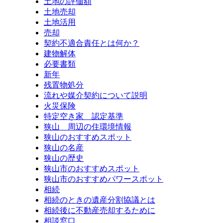
土地の評価額
土地売却
土地活用
売却
契約不適合責任とは何か？
建物解体
必要書類
新年
残置物処分
流れや媒介契約について説明
火災保険
特定空き家 認定基準
狭山 周辺の住環境情報
狭山のおすすめスポット
狭山の名産
狭山の歴史
狭山市のおすすめスポット
狭山市のおすすめパワースポット
相続
相続のときの遺産分割協議とは
相続後に不動産売却するために
相談窓口