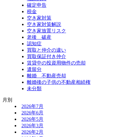
確定申告
税金
空き家対策
空き家対策解説
空き家放置リスク
老後 破産
認知症
買取と仲介の違い
買取保証付き仲介
賃貸中の投資用物件の売却
遺留分
離婚 不動産売却
離婚後の子供の不動産相続権
未分類
月別
2026年7月
2026年6月
2026年5月
2026年3月
2026年2月