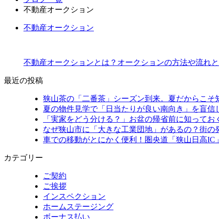
不動産オークション
不動産オークション
不動産オークションとは？オークションの方法や流れと
最近の投稿
狭山茶の「二番茶」シーズン到来。夏だからこそ
夏の物件見学で「日当たりが良い南向き」を盲信
「実家をどう分ける？」お盆の帰省前に知ってお
なぜ狭山市に「大きな工業団地」があるの？街の
車での移動がとにかく便利！圏央道「狭山日高IC
カテゴリー
ご契約
ご挨拶
インスペクション
ホームステージング
ボーナス払い