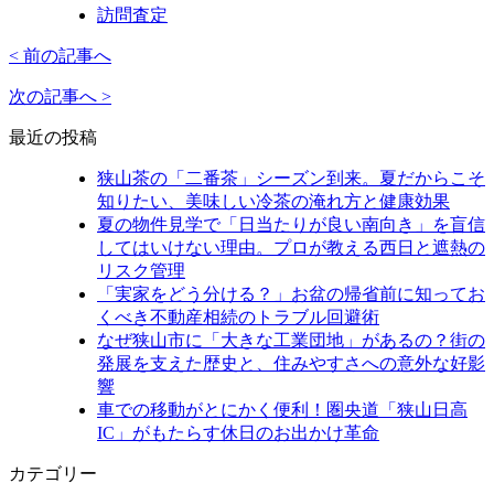
訪問査定
< 前の記事へ
次の記事へ >
最近の投稿
狭山茶の「二番茶」シーズン到来。夏だからこそ
知りたい、美味しい冷茶の淹れ方と健康効果
夏の物件見学で「日当たりが良い南向き」を盲信
してはいけない理由。プロが教える西日と遮熱の
リスク管理
「実家をどう分ける？」お盆の帰省前に知ってお
くべき不動産相続のトラブル回避術
なぜ狭山市に「大きな工業団地」があるの？街の
発展を支えた歴史と、住みやすさへの意外な好影
響
車での移動がとにかく便利！圏央道「狭山日高
IC」がもたらす休日のお出かけ革命
カテゴリー