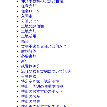
仲介手数料の役割と相場
任意売却
住宅ローン
入間市
分筆とは？
土地の評価額
土地売却
土地活用
売却
契約不適合責任とは何か？
建物解体
必要書類
新年
残置物処分
流れや媒介契約について説明
火災保険
特定空き家 認定基準
狭山 周辺の住環境情報
狭山のおすすめスポット
狭山の名産
狭山の歴史
狭山市のおすすめスポット