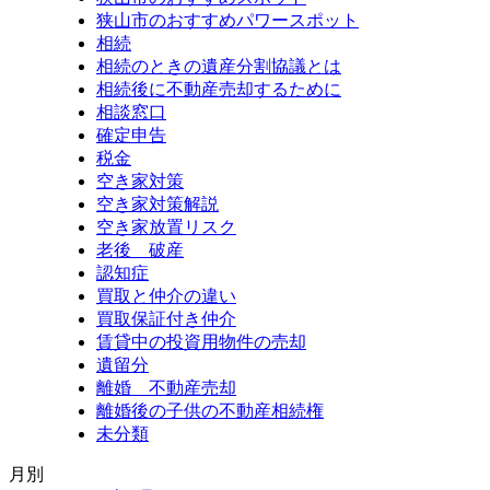
狭山市のおすすめパワースポット
相続
相続のときの遺産分割協議とは
相続後に不動産売却するために
相談窓口
確定申告
税金
空き家対策
空き家対策解説
空き家放置リスク
老後 破産
認知症
買取と仲介の違い
買取保証付き仲介
賃貸中の投資用物件の売却
遺留分
離婚 不動産売却
離婚後の子供の不動産相続権
未分類
月別