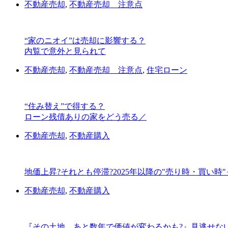
不動産売却
,
不動産売却 注意点
“家のニオイ”は売却に影響する？
内覧で意外と見られて
不動産売却
,
不動産売却 注意点
,
住宅ローン
“住み替え”で得する？
ローン残債ありの家をどう売る／
不動産売却
,
不動産購入
地価上昇?それとも停滞?2025年以降の"売り時・買い時"
不動産売却
,
不動産購入
『その土地、あと数年で価値が変わるかも?』見逃せな