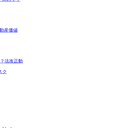
不動産価値
？法改正動
スク