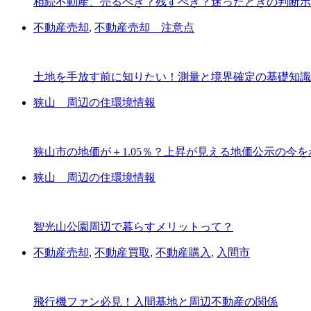
相続不動産、売るべき？残すべき？迷ったときの判断ポ
不動産売却
,
不動産売却 注意点
土地を手放す前に知りたい！測量と境界確定の基礎知識
狭山 周辺の住環境情報
狭山市の地価が＋1.05％？上昇が見える地価公示の今を
狭山 周辺の住環境情報
智光山公園周辺で暮らすメリットって？
不動産売却
,
不動産買取
,
不動産購入
,
入間市
飛行機ファン必見！入間基地と周辺不動産の関係