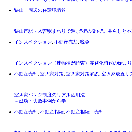
狭山 周辺の住環境情報
狭山市駅・入曽駅まわりで進む"街の変化"。暮らしと
インスペクション
,
不動産売却
,
税金
インスペクション（建物状況調査）義務化時代の始まり
不動産売却
,
空き家対策
,
空き家対策解説
,
空き家放置リ
空き家バンク制度のリアル活用法
～成功・失敗事例から学
不動産売却
,
不動産相続
,
不動産相続 売却