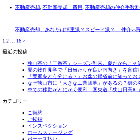
不動産売却
,
不動産売却 費用
,
不動産売却の仲介手数料
不動産売却、あなたは慎重派？スピード派？― 仲介vs
1
2
…
16
>
最近の投稿
狭山茶の「二番茶」シーズン到来。夏だからこそ
夏の物件見学で「日当たりが良い南向き」を盲信
「実家をどう分ける？」お盆の帰省前に知ってお
なぜ狭山市に「大きな工業団地」があるの？街の
車での移動がとにかく便利！圏央道「狭山日高IC
カテゴリー
ご契約
ご挨拶
インスペクション
ホームステージング
ボーナス払い