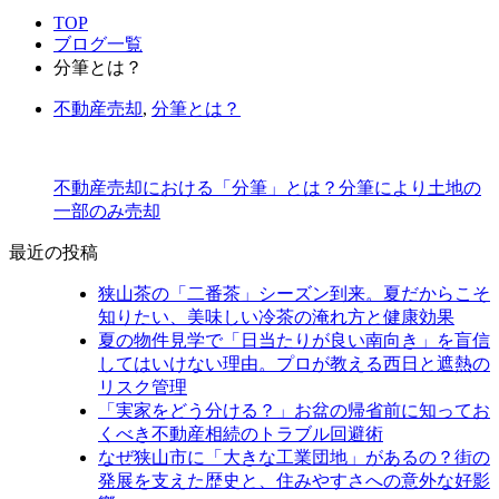
TOP
ブログ一覧
分筆とは？
不動産売却
,
分筆とは？
不動産売却における「分筆」とは？分筆により土地の
一部のみ売却
最近の投稿
狭山茶の「二番茶」シーズン到来。夏だからこそ
知りたい、美味しい冷茶の淹れ方と健康効果
夏の物件見学で「日当たりが良い南向き」を盲信
してはいけない理由。プロが教える西日と遮熱の
リスク管理
「実家をどう分ける？」お盆の帰省前に知ってお
くべき不動産相続のトラブル回避術
なぜ狭山市に「大きな工業団地」があるの？街の
発展を支えた歴史と、住みやすさへの意外な好影