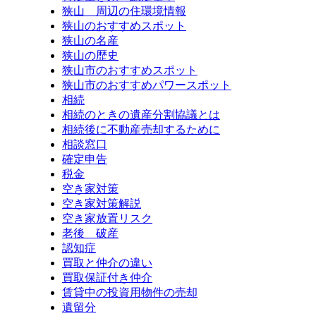
狭山 周辺の住環境情報
狭山のおすすめスポット
狭山の名産
狭山の歴史
狭山市のおすすめスポット
狭山市のおすすめパワースポット
相続
相続のときの遺産分割協議とは
相続後に不動産売却するために
相談窓口
確定申告
税金
空き家対策
空き家対策解説
空き家放置リスク
老後 破産
認知症
買取と仲介の違い
買取保証付き仲介
賃貸中の投資用物件の売却
遺留分