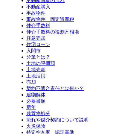
不動産買取の流れ
不動産購入
事故物件
事故物件 固定資産税
仲介手数料
仲介手数料の役割と相場
任意売却
住宅ローン
入間市
分筆とは？
土地の評価額
土地売却
土地活用
売却
契約不適合責任とは何か？
建物解体
必要書類
新年
残置物処分
流れや媒介契約について説明
火災保険
特定空き家 認定基準