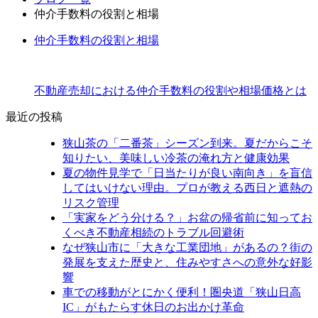
仲介手数料の役割と相場
仲介手数料の役割と相場
不動産売却における仲介手数料の役割や相場価格とは
最近の投稿
狭山茶の「二番茶」シーズン到来。夏だからこそ
知りたい、美味しい冷茶の淹れ方と健康効果
夏の物件見学で「日当たりが良い南向き」を盲信
してはいけない理由。プロが教える西日と遮熱の
リスク管理
「実家をどう分ける？」お盆の帰省前に知ってお
くべき不動産相続のトラブル回避術
なぜ狭山市に「大きな工業団地」があるの？街の
発展を支えた歴史と、住みやすさへの意外な好影
響
車での移動がとにかく便利！圏央道「狭山日高
IC」がもたらす休日のお出かけ革命