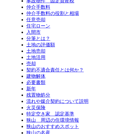
事故物件 固定資産税
仲介手数料
仲介手数料の役割と相場
任意売却
住宅ローン
入間市
分筆とは？
土地の評価額
土地売却
土地活用
売却
契約不適合責任とは何か？
建物解体
必要書類
新年
残置物処分
流れや媒介契約について説明
火災保険
特定空き家 認定基準
狭山 周辺の住環境情報
狭山のおすすめスポット
狭山の名産