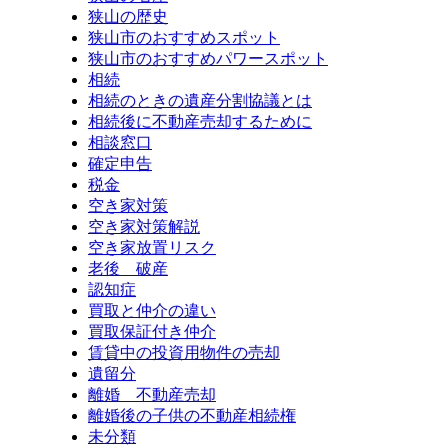
狭山の歴史
狭山市のおすすめスポット
狭山市のおすすめパワースポット
相続
相続のときの遺産分割協議とは
相続後に不動産売却するために
相談窓口
確定申告
税金
空き家対策
空き家対策解説
空き家放置リスク
老後 破産
認知症
買取と仲介の違い
買取保証付き仲介
賃貸中の投資用物件の売却
遺留分
離婚 不動産売却
離婚後の子供の不動産相続権
未分類