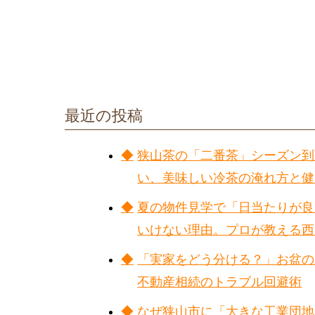
最近の投稿
狭山茶の「二番茶」シーズン到
い、美味しい冷茶の淹れ方と健
夏の物件見学で「日当たりが良
いけない理由。プロが教える西
「実家をどう分ける？」お盆の
不動産相続のトラブル回避術
なぜ狭山市に「大きな工業団地