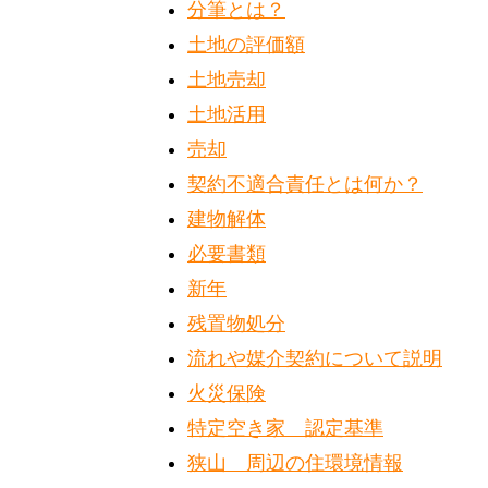
分筆とは？
土地の評価額
土地売却
土地活用
売却
契約不適合責任とは何か？
建物解体
必要書類
新年
残置物処分
流れや媒介契約について説明
火災保険
特定空き家 認定基準
狭山 周辺の住環境情報