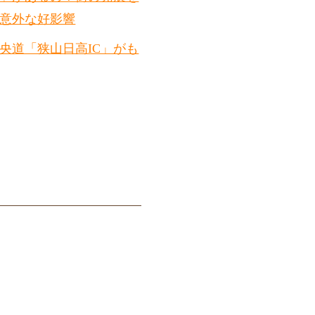
意外な好影響
央道「狭山日高IC」がも