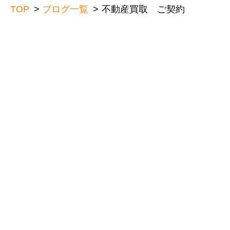
TOP
ブログ一覧
不動産買取 ご契約
不動産買取 ご契約
不動産買
不動産買取「狭山市広瀬東 土
不動産
地」の不動産買取をさせて頂き
地」の
まし
まし