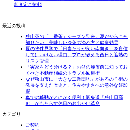
却査定ご依頼
最近の投稿
狭山茶の「二番茶」シーズン到来。夏だからこそ
知りたい、美味しい冷茶の淹れ方と健康効果
夏の物件見学で「日当たりが良い南向き」を盲信
してはいけない理由。プロが教える西日と遮熱の
リスク管理
「実家をどう分ける？」お盆の帰省前に知ってお
くべき不動産相続のトラブル回避術
なぜ狭山市に「大きな工業団地」があるの？街の
発展を支えた歴史と、住みやすさへの意外な好影
響
車での移動がとにかく便利！圏央道「狭山日高
IC」がもたらす休日のお出かけ革命
カテゴリー
ご契約