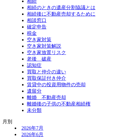
相続
相続のときの遺産分割協議とは
相続後に不動産売却するために
相談窓口
確定申告
税金
空き家対策
空き家対策解説
空き家放置リスク
老後 破産
認知症
買取と仲介の違い
買取保証付き仲介
賃貸中の投資用物件の売却
遺留分
離婚 不動産売却
離婚後の子供の不動産相続権
未分類
月別
2026年7月
2026年6月