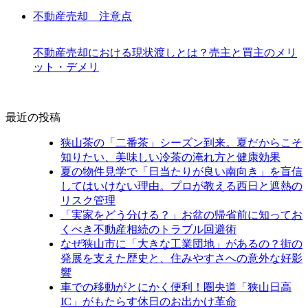
不動産売却 注意点
不動産売却における現状渡しとは？売主と買主のメリ
ット・デメリ
最近の投稿
狭山茶の「二番茶」シーズン到来。夏だからこそ
知りたい、美味しい冷茶の淹れ方と健康効果
夏の物件見学で「日当たりが良い南向き」を盲信
してはいけない理由。プロが教える西日と遮熱の
リスク管理
「実家をどう分ける？」お盆の帰省前に知ってお
くべき不動産相続のトラブル回避術
なぜ狭山市に「大きな工業団地」があるの？街の
発展を支えた歴史と、住みやすさへの意外な好影
響
車での移動がとにかく便利！圏央道「狭山日高
IC」がもたらす休日のお出かけ革命