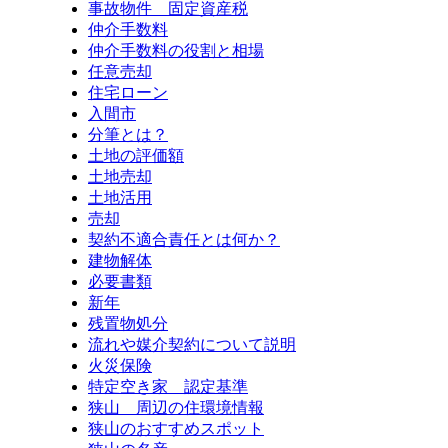
事故物件 固定資産税
仲介手数料
仲介手数料の役割と相場
任意売却
住宅ローン
入間市
分筆とは？
土地の評価額
土地売却
土地活用
売却
契約不適合責任とは何か？
建物解体
必要書類
新年
残置物処分
流れや媒介契約について説明
火災保険
特定空き家 認定基準
狭山 周辺の住環境情報
狭山のおすすめスポット