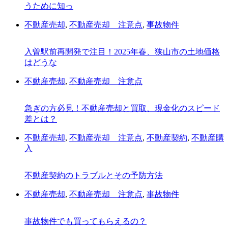
うために知っ
不動産売却
,
不動産売却 注意点
,
事故物件
入曽駅前再開発で注目！2025年春、狭山市の土地価格
はどうな
不動産売却
,
不動産売却 注意点
急ぎの方必見！不動産売却と買取、現金化のスピード
差とは？
不動産売却
,
不動産売却 注意点
,
不動産契約
,
不動産購
入
不動産契約のトラブルとその予防方法
不動産売却
,
不動産売却 注意点
,
事故物件
事故物件でも買ってもらえるの？