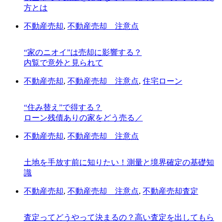
方とは
不動産売却
,
不動産売却 注意点
“家のニオイ”は売却に影響する？
内覧で意外と見られて
不動産売却
,
不動産売却 注意点
,
住宅ローン
“住み替え”で得する？
ローン残債ありの家をどう売る／
不動産売却
,
不動産売却 注意点
土地を手放す前に知りたい！測量と境界確定の基礎知
識
不動産売却
,
不動産売却 注意点
,
不動産売却査定
査定ってどうやって決まるの？高い査定を出してもら