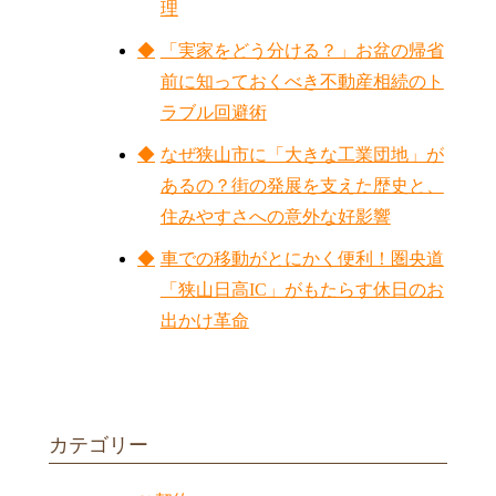
理
「実家をどう分ける？」お盆の帰省
前に知っておくべき不動産相続のト
ラブル回避術
なぜ狭山市に「大きな工業団地」が
あるの？街の発展を支えた歴史と、
住みやすさへの意外な好影響
車での移動がとにかく便利！圏央道
「狭山日高IC」がもたらす休日のお
出かけ革命
カテゴリー